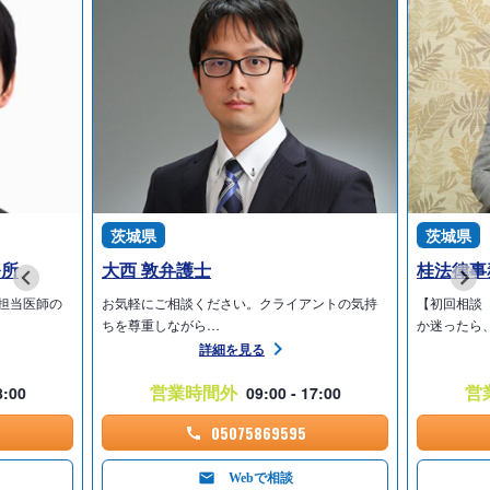
茨城県
茨城県
務所
大西 敦弁護士
桂法律事
担当医師の
お気軽にご相談ください。クライアントの気持
【初回相談
ちを尊重しながら…
か迷ったら
詳細を見る
営業時間外
営
8:00
09:00 - 17:00
05075869595
Webで相談