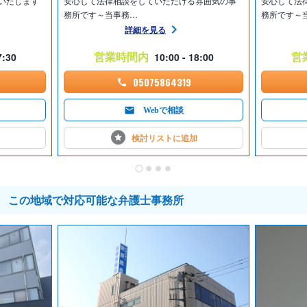
いたします
安心して法律相談をしていただける雰囲気の事
安心して法
務所です～当事務…
務所です～
詳細を見る
営業時間内
営
7:30
10:00 - 18:00
05075864319
Webで相談
検討リストに
追加
この地域で対応可能な弁護士事務所