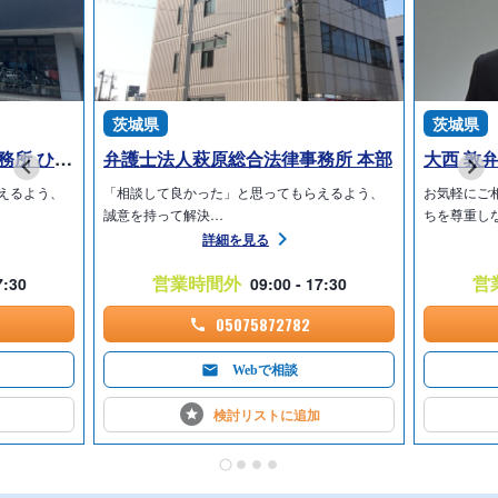
茨城県
茨城県
弁護士法人萩原総合法律事務所 ひたちなか支所
弁護士法人萩原総合法律事務所 本部
大西 敦
えるよう、
「相談して良かった」と思ってもらえるよう、
お気軽にご
誠意を持って解決…
ちを尊重し
詳細を見る
営業時間外
営
7:30
09:00 - 17:30
05075872782
Webで相談
検討リストに
追加