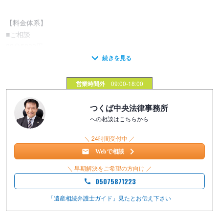
【料金体系】
■ご相談
30分5000円
■遺産分割
16万5000円～
営業時間外
09:00-18:00
■公正証書遺言
つくば中央法律事務所
11万円
への相談はこちらから
＼ 24時間受付中 ／
■相続放棄
11万円
Webで相談
＼ 早期解決をご希望の方向け ／
05075871223
「遺産相続弁護士ガイド」見たと
お伝え下さい