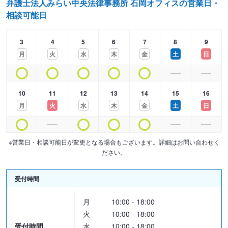
弁護士法人みらい中央法律事務所 石岡オフィスの営業日・
相談可能日
【料金体系】
3
4
5
6
7
8
9
■ご相談
月
火
水
木
金
土
日
5,500円（30分につき）
■遺言書作成
10
11
12
13
14
15
16
・定型：110,000円～220,000円
月
火
水
木
金
土
日
・非定型・基本：300万円以下の場合…220,000円
300万円～3000万円の場合…1.1％＋187,000円
※営業日・相談可能日が変更となる場合もございます。詳細はお問い合わせく
3000万円以上…0.33％＋418,000円
ださい。
3億円以上…0.11％＋1,078,000円
受付時間
・非定型・特に複雑又は特殊な事情がある場合：弁護士と依頼者様
との協議により定めます
月
10:00 - 18:00
火
10:00 - 18:00
※公正証書にする場合は、上記の手数料に5万円程度が加算となりま
受付時間
水
10:00 - 18:00