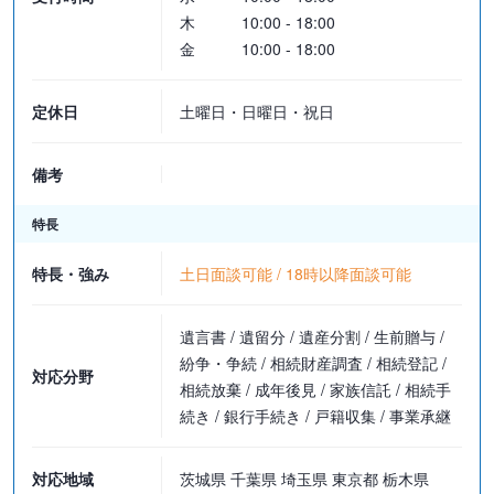
す。
木
10:00 - 18:00
金
10:00 - 18:00
■遺言執行
・基本：300万円以下の場合…330,000円
定休日
土曜日・日曜日・祝日
300万円～3000万円の場合…2.2％＋264,000円
3000万円以上…1.1％＋594,000円
3億円以上…0.55％＋2,244,000円
備考
・特に複雑又は特殊な事情がある場合：弁護士と依頼者様との協議
特長
により定めます
特長・強み
土日面談可能 / 18時以降面談可能
※遺言執行に裁判手続きを要する場合、弁護士報酬がかかる場合も
ございます。
遺言書 / 遺留分 / 遺産分割 / 生前贈与 /
紛争・争続 / 相続財産調査 / 相続登記 /
対応分野
■その他
相続放棄 / 成年後見 / 家族信託 / 相続手
応相談となります。
続き / 銀行手続き / 戸籍収集 / 事業承継
●訴額・事案の性質によって事件の難易度が変わりますので、費用
対応地域
茨城県 千葉県 埼玉県 東京都 栃木県
が変動することがございます。