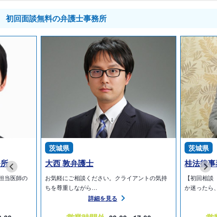
初回面談無料の弁護士事務所
茨城県
茨城県
務所
大西 敦弁護士
桂法律事
担当医師の
お気軽にご相談ください。クライアントの気持
【初回相談
ちを尊重しながら…
か迷ったら
詳細を見る