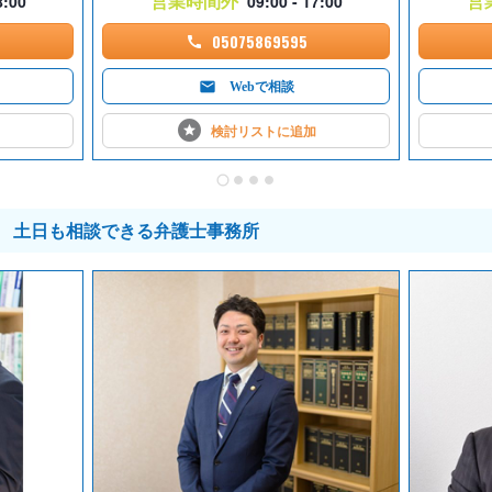
営業時間外
営
8:00
09:00 - 17:00
05075869595
Webで相談
検討リストに
追加
土日も相談できる弁護士事務所