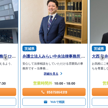
茨城県
茨城県
弁護士法人萩原総合法律事務所 ひたちなか支所
弁護士法人みらい中央法律事務所 つくばみらい本部オフィス
大西 敦
えるよう、
安心して法律相談をしていただける雰囲気の事
お気軽にご
務所です～当事務…
ちを尊重し
詳細を見る
営業時間外
営
7:30
10:00 - 18:00
05075864319
Webで相談