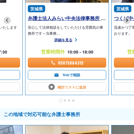
茨城県
茨城県
弁護士法人みらい中央法律事務所 つくばみらい本部オフィス
つくば中
いたします
安心して法律相談をしていただける雰囲気の事
迅速かつ丁
務所です～当事務…
おります。
詳細を見る
営業時間外
営
7:30
10:00 - 18:00
05075864319
Webで相談
検討リストに
追加
この地域で対応可能な弁護士事務所