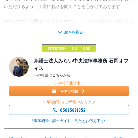
いただけるよう、丁寧にお話を聞くことを心がけております。
相談しやすい雰囲気の事務所ですので、どうぞお気軽にご相談にお
越しください。
～思いがけないトラブルから家族を守るために～
営業時間外
10:00-18:00
遺産相続でトラブルになってしまったご家族は多数いらっしゃいま
弁護士法人みらい中央法律事務所 石岡オフ
す。
ィス
への相談はこちらから
相続争いや親族間トラブルを未然に防ぐためにも、遺言書の作成・
＼ 24時間受付中 ／
相続問題への備えはいつ始めても早すぎることはありません。
Webで相談
当事務所では、遺産分割協議・遺言書作成など遺産相続のあらゆる
＼ 早期解決をご希望の方向け ／
問題について、司法書士や不動産鑑定士などの他士業との連携で手
05075871352
続きをスムーズに行い、余計な時間や費用がかからないよう配慮し
ております。
「遺産相続弁護士ガイド」見たと
お伝え下さい
将来起こりうる事態を視野に入れ、適切なご提案をいたします。