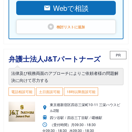
Webで相談
検討リストに
追加
PR
弁護士法人J&Tパートナーズ
法律及び税務両面のアプローチによりご依頼者様の問題解
決に向けて尽力する
電話相談可能
土日面談可能
18時以降面談可能
東京都新宿区四谷三栄町10-11 三栄ハウスビ
ル2階
四ツ谷駅
四谷三丁目駅
曙橋駅
（受付時間）
月
09:30 - 18:30
火
09:30 - 18:30
水
09:30 - 18:30