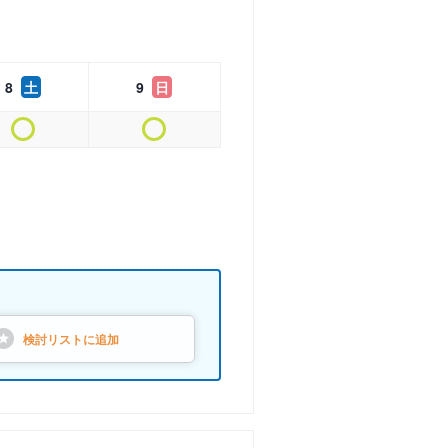
8
土
9
日
検討リストに
追加