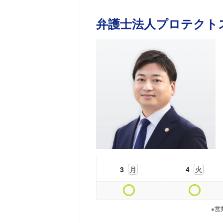
弁護士法人プロテクト
3
月
4
火
※営