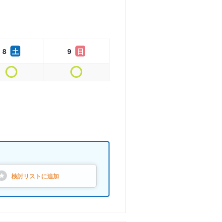
8
土
9
日
検討リストに
追加