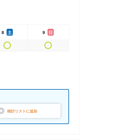
8
土
9
日
検討リストに
追加