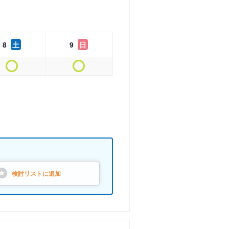
8
土
9
日
検討リストに
追加