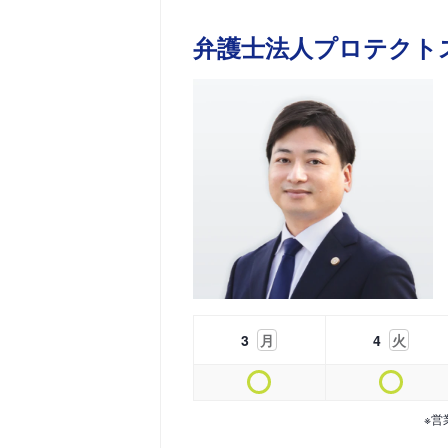
弁護士法人プロテクト
3
月
4
火
※営