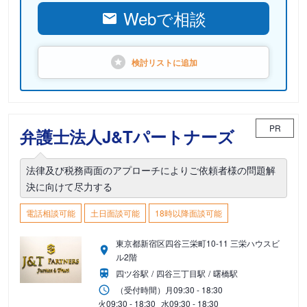
Webで相談
検討リストに
追加
PR
弁護士法人J&Tパートナーズ
法律及び税務両面のアプローチによりご依頼者様の問題解
決に向けて尽力する
電話相談可能
土日面談可能
18時以降面談可能
東京都新宿区四谷三栄町10-11 三栄ハウスビ
ル2階
四ツ谷駅
四谷三丁目駅
曙橋駅
（受付時間）
月
09:30 - 18:30
火
09:30 - 18:30
水
09:30 - 18:30