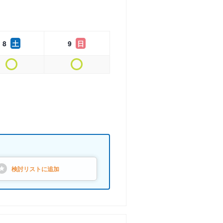
8
土
9
日
検討リストに
追加