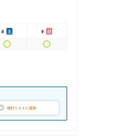
8
土
9
日
検討リストに
追加