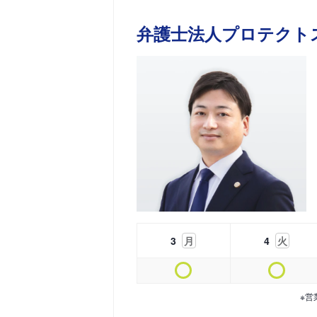
弁護士法人プロテクト
3
月
4
火
※営