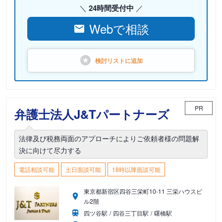
24時間受付中
Webで相談
検討リストに
追加
PR
弁護士法人J&Tパートナーズ
法律及び税務両面のアプローチによりご依頼者様の問題解
決に向けて尽力する
電話相談可能
土日面談可能
18時以降面談可能
東京都新宿区四谷三栄町10-11 三栄ハウスビ
ル2階
四ツ谷駅
四谷三丁目駅
曙橋駅