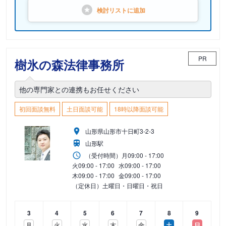
検討リストに
追加
PR
樹氷の森法律事務所
他の専門家との連携もお任せください
初回面談無料
土日面談可能
18時以降面談可能
山形県山形市十日町3-2-3
山形駅
（受付時間）
月
09:00 - 17:00
火
09:00 - 17:00
水
09:00 - 17:00
木
09:00 - 17:00
金
09:00 - 17:00
（定休日）土曜日・日曜日・祝日
3
4
5
6
7
8
9
月
火
水
木
金
土
日