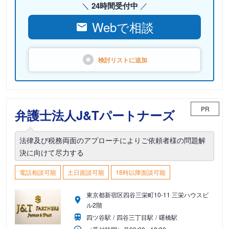
24時間受付中
Webで相談
検討リストに
追加
PR
弁護士法人J&Tパートナーズ
法律及び税務両面のアプローチによりご依頼者様の問題解
決に向けて尽力する
電話相談可能
土日面談可能
18時以降面談可能
東京都新宿区四谷三栄町10-11 三栄ハウスビ
ル2階
四ツ谷駅
四谷三丁目駅
曙橋駅