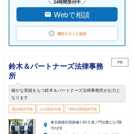
24時間受付中
Webで相談
検討リストに
追加
PR
鈴木＆パートナーズ法律事務
所
確かな実績をもつ鈴木＆パートナーズ法律事務所がお力と
なります
電話相談可能
土日面談可能
18時以降面談可能
東京都港区西新橋1-20-3 虎ノ門法曹ビル7階
7012号