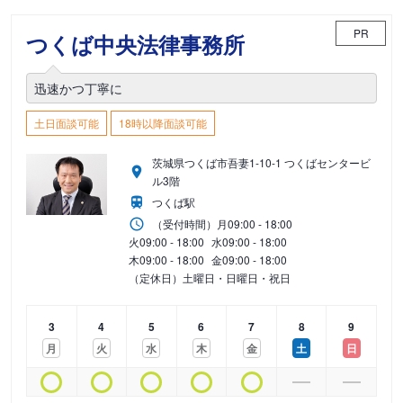
PR
つくば中央法律事務所
迅速かつ丁寧に
土日面談可能
18時以降面談可能
茨城県つくば市吾妻1-10-1 つくばセンタービ
ル3階
つくば駅
（受付時間）
月
09:00 - 18:00
火
09:00 - 18:00
水
09:00 - 18:00
木
09:00 - 18:00
金
09:00 - 18:00
（定休日）土曜日・日曜日・祝日
3
4
5
6
7
8
9
月
火
水
木
金
土
日