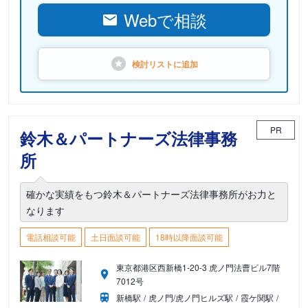
Webで相談
検討リストに
追加
PR
鈴木＆パートナーズ法律事務
所
確かな実績をもつ鈴木＆パートナーズ法律事務所がお力と
なります
電話相談可能
土日面談可能
18時以降面談可能
東京都港区西新橋1-20-3 虎ノ門法曹ビル7階
7012号
新橋駅
虎ノ門/虎ノ門ヒルズ駅
霞ケ関駅