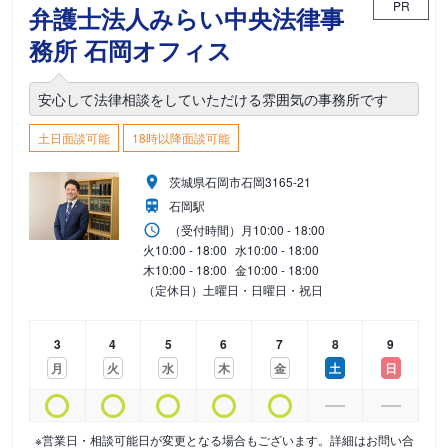
PR
弁護士法人みらい中央法律事
務所 石岡オフィス
安心して法律相談をしていただける雰囲気の事務所です
土日面談可能
18時以降面談可能
茨城県石岡市石岡3165-21
石岡駅
（受付時間）
月
10:00 - 18:00
火
10:00 - 18:00
水
10:00 - 18:00
木
10:00 - 18:00
金
10:00 - 18:00
（定休日）土曜日・日曜日・祝日
3
4
5
6
7
8
9
月
火
水
木
金
土
日
※営業日・相談可能日が変更となる場合もございます。詳細はお問い合