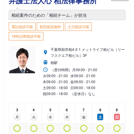
弁護士法人心 柏法律事務所
相続案件のための「相続チーム」が担当
電話相談可能
初回面談無料
土日面談可能
18時以降面談可能
千葉県柏市柏4-2-1 メットライフ柏ビル（リー
フスクエア柏ビル）3F
柏駅
（受付時間）
月
09:00 - 21:00
火
09:00 - 21:00
水
09:00 - 21:00
木
09:00 - 21:00
金
09:00 - 21:00
土
09:00 - 18:00
日
09:00 - 18:00
祝
09:00 - 18:00
（定休日）なし
3
4
5
6
7
8
9
月
火
水
木
金
土
日