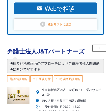
Webで相談
検討リストに
追加
PR
弁護士法人J&Tパートナーズ
法律及び税務両面のアプローチによりご依頼者様の問題解
決に向けて尽力する
電話相談可能
土日面談可能
18時以降面談可能
東京都新宿区四谷三栄町10-11 三栄ハウスビ
ル2階
四ツ谷駅
四谷三丁目駅
曙橋駅
（受付時間）
月
09:30 - 18:30