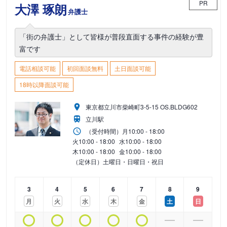
PR
大澤 琢朗
弁護士
「街の弁護士」として皆様が普段直面する事件の経験が豊
富です
電話相談可能
初回面談無料
土日面談可能
18時以降面談可能
東京都立川市柴崎町3-5-15 OS.BLDG602
立川駅
（受付時間）
月
10:00 - 18:00
火
10:00 - 18:00
水
10:00 - 18:00
木
10:00 - 18:00
金
10:00 - 18:00
（定休日）土曜日・日曜日・祝日
3
4
5
6
7
8
9
月
火
水
木
金
土
日