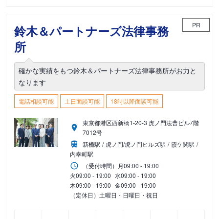
PR
鈴木＆パートナーズ法律事務
所
確かな実績をもつ鈴木＆パートナーズ法律事務所がお力と
なります
電話相談可能
土日面談可能
18時以降面談可能
東京都港区西新橋1-20-3 虎ノ門法曹ビル7階
7012号
新橋駅
虎ノ門/虎ノ門ヒルズ駅
霞ケ関駅
内幸町駅
（受付時間）
月
09:00 - 19:00
火
09:00 - 19:00
水
09:00 - 19:00
木
09:00 - 19:00
金
09:00 - 19:00
（定休日）土曜日・日曜日・祝日