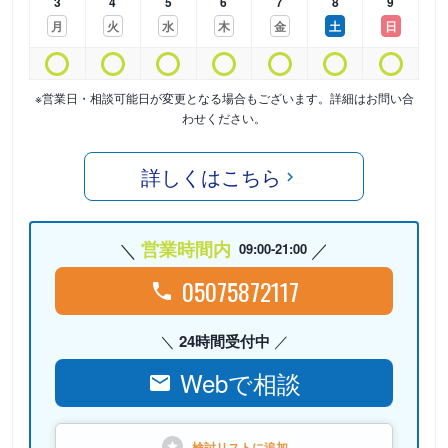
3
4
5
6
7
8
9
月
火
水
木
金
土
日
※営業日・相談可能日が変更となる場合もございます。詳細はお問い合
わせください。
詳しくはこちら
営業時間内
09:00-21:00
05075872117
24時間受付中
Webで相談
検討リストに
追加