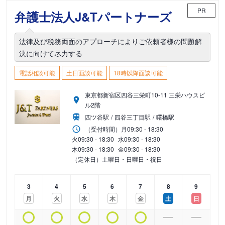
PR
弁護士法人J&Tパートナーズ
法律及び税務両面のアプローチによりご依頼者様の問題解
決に向けて尽力する
電話相談可能
土日面談可能
18時以降面談可能
東京都新宿区四谷三栄町10-11 三栄ハウスビ
ル2階
四ツ谷駅
四谷三丁目駅
曙橋駅
（受付時間）
月
09:30 - 18:30
火
09:30 - 18:30
水
09:30 - 18:30
木
09:30 - 18:30
金
09:30 - 18:30
（定休日）土曜日・日曜日・祝日
3
4
5
6
7
8
9
月
火
水
木
金
土
日