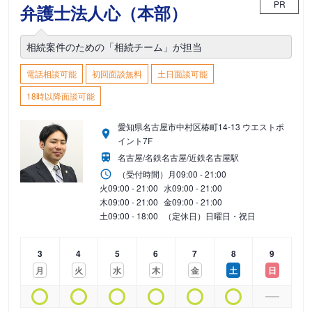
PR
弁護士法人心（本部）
相続案件のための「相続チーム」が担当
電話相談可能
初回面談無料
土日面談可能
18時以降面談可能
愛知県名古屋市中村区椿町14-13 ウエストポ
イント7F
名古屋/名鉄名古屋/近鉄名古屋駅
（受付時間）
月
09:00 - 21:00
火
09:00 - 21:00
水
09:00 - 21:00
木
09:00 - 21:00
金
09:00 - 21:00
土
09:00 - 18:00
（定休日）日曜日・祝日
3
4
5
6
7
8
9
月
火
水
木
金
土
日