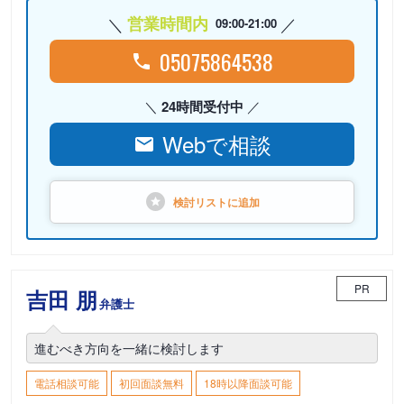
営業時間内
09:00-21:00
05075864538
24時間受付中
Webで相談
検討リストに
追加
PR
吉田 朋
弁護士
進むべき方向を一緒に検討します
電話相談可能
初回面談無料
18時以降面談可能