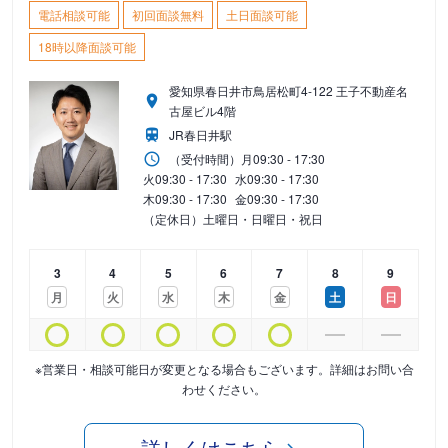
電話相談可能
初回面談無料
土日面談可能
18時以降面談可能
愛知県春日井市鳥居松町4-122 王子不動産名
古屋ビル4階
JR春日井駅
（受付時間）
月
09:30 - 17:30
火
09:30 - 17:30
水
09:30 - 17:30
木
09:30 - 17:30
金
09:30 - 17:30
（定休日）土曜日・日曜日・祝日
3
4
5
6
7
8
9
月
火
水
木
金
土
日
※営業日・相談可能日が変更となる場合もございます。詳細はお問い合
わせください。
詳しくはこちら