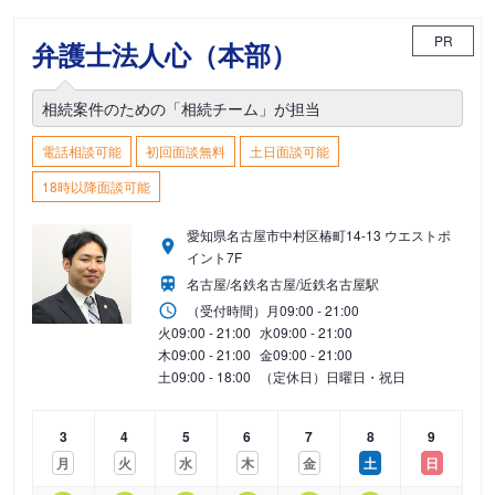
PR
弁護士法人心（本部）
相続案件のための「相続チーム」が担当
電話相談可能
初回面談無料
土日面談可能
18時以降面談可能
愛知県名古屋市中村区椿町14-13 ウエストポ
イント7F
名古屋/名鉄名古屋/近鉄名古屋駅
（受付時間）
月
09:00 - 21:00
火
09:00 - 21:00
水
09:00 - 21:00
木
09:00 - 21:00
金
09:00 - 21:00
土
09:00 - 18:00
（定休日）日曜日・祝日
3
4
5
6
7
8
9
月
火
水
木
金
土
日