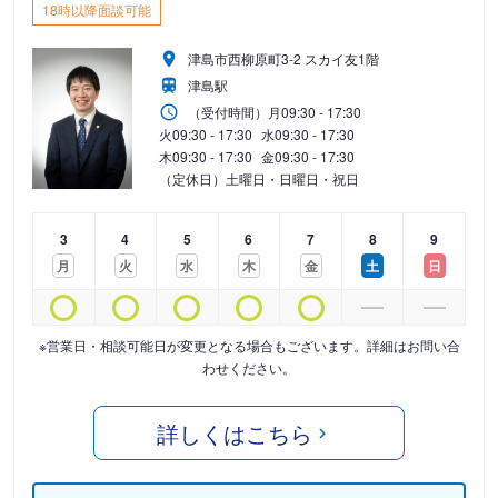
18時以降面談可能
津島市西柳原町3-2 スカイ友1階
津島駅
（受付時間）
月
09:30 - 17:30
火
09:30 - 17:30
水
09:30 - 17:30
木
09:30 - 17:30
金
09:30 - 17:30
（定休日）土曜日・日曜日・祝日
3
4
5
6
7
8
9
月
火
水
木
金
土
日
※営業日・相談可能日が変更となる場合もございます。詳細はお問い合
わせください。
詳しくはこちら