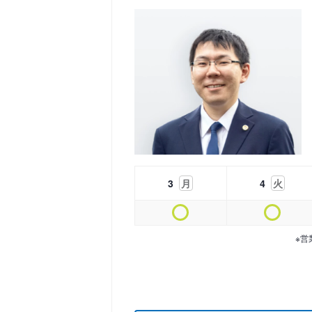
3
月
4
火
※営