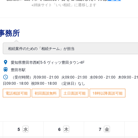
※姉妹サイト「いい相続」に遷移します
事務所
相続案件のための「相続チーム」が担当
愛知県豊田市西町5-5 ヴィッツ豊田タウン4F
豊田市駅
（受付時間）
月
09:00 - 21:00
火
09:00 - 21:00
水
09:00 - 21:00
木
09:00 - 2
日
09:00 - 18:00
祝
09:00 - 18:00
（定休日）なし
電話相談可能
初回面談無料
土日面談可能
18時以降面談可能
5
水
6
木
7
金