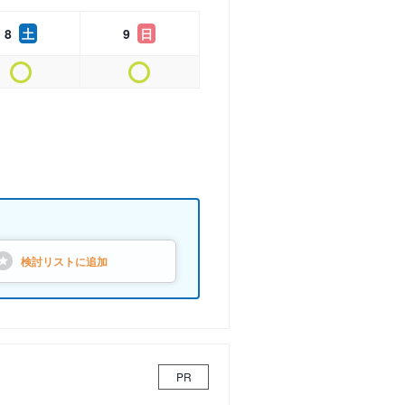
8
土
9
日
検討リストに
追加
PR