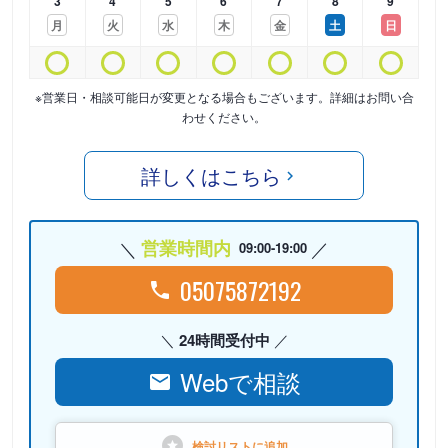
3
4
5
6
7
8
9
月
火
水
木
金
土
日
※営業日・相談可能日が変更となる場合もございます。詳細はお問い合
わせください。
詳しくはこちら
営業時間内
09:00-19:00
05075872192
24時間受付中
Webで相談
検討リストに
追加