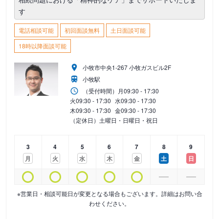
す
電話相談可能
初回面談無料
土日面談可能
18時以降面談可能
小牧市中央1-267 小牧ガスビル2F
小牧駅
（受付時間）
月
09:30 - 17:30
火
09:30 - 17:30
水
09:30 - 17:30
木
09:30 - 17:30
金
09:30 - 17:30
（定休日）土曜日・日曜日・祝日
3
4
5
6
7
8
9
月
火
水
木
金
土
日
※営業日・相談可能日が変更となる場合もございます。詳細はお問い合
わせください。