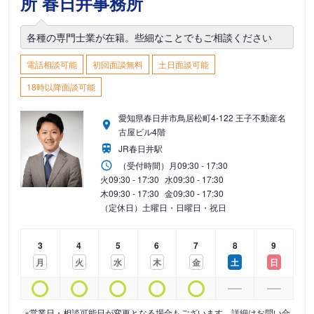
所 春日井事務所
各種の専門士業が在籍。些細なことでもご相談ください
電話相談可能
初回面談無料
土日面談可能
18時以降面談可能
愛知県春日井市鳥居松町4-122 王子不動産名
古屋ビル4階
JR春日井駅
（受付時間）
月
09:30 - 17:30
火
09:30 - 17:30
水
09:30 - 17:30
木
09:30 - 17:30
金
09:30 - 17:30
（定休日）土曜日・日曜日・祝日
3
4
5
6
7
8
9
月
火
水
木
金
土
日
※営業日・相談可能日が変更となる場合もございます。詳細はお問い合