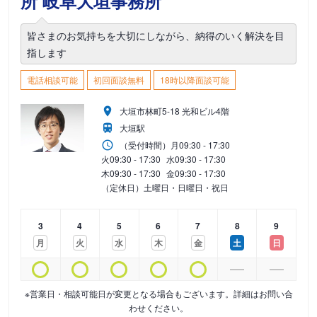
所 岐阜大垣事務所
皆さまのお気持ちを大切にしながら、納得のいく解決を目
指します
電話相談可能
初回面談無料
18時以降面談可能
大垣市林町5-18 光和ビル4階
大垣駅
（受付時間）
月
09:30 - 17:30
火
09:30 - 17:30
水
09:30 - 17:30
木
09:30 - 17:30
金
09:30 - 17:30
（定休日）土曜日・日曜日・祝日
3
4
5
6
7
8
9
月
火
水
木
金
土
日
※営業日・相談可能日が変更となる場合もございます。詳細はお問い合
わせください。