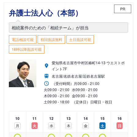
PR
弁護士法人心（本部）
相続案件のための「相続チーム」が担当
電話相談可能
初回面談無料
土日面談可能
18時以降面談可能
愛知県名古屋市中村区椿町14-13 ウエストポ
イント7F
名古屋/名鉄名古屋/近鉄名古屋駅
（受付時間）
月
09:00 - 21:00
火
09:00 - 21:00
水
09:00 - 21:00
木
09:00 - 21:00
金
09:00 - 21:00
土
09:00 - 18:00
（定休日）日曜日・祝日
10
11
12
13
14
15
16
月
火
水
木
金
土
日