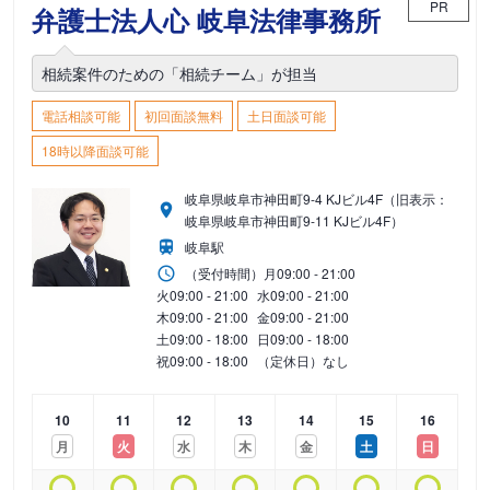
PR
弁護士法人心 岐阜法律事務所
相続案件のための「相続チーム」が担当
電話相談可能
初回面談無料
土日面談可能
18時以降面談可能
岐阜県岐阜市神田町9-4 KJビル4F（旧表示：
岐阜県岐阜市神田町9-11 KJビル4F）
岐阜駅
（受付時間）
月
09:00 - 21:00
火
09:00 - 21:00
水
09:00 - 21:00
木
09:00 - 21:00
金
09:00 - 21:00
土
09:00 - 18:00
日
09:00 - 18:00
祝
09:00 - 18:00
（定休日）なし
10
11
12
13
14
15
16
月
火
水
木
金
土
日