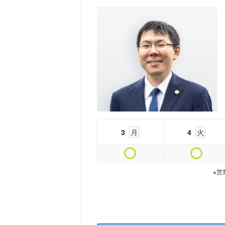
3
月
4
火
※営