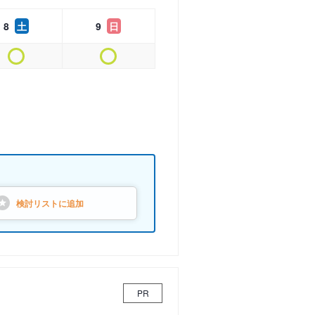
8
土
9
日
検討リストに
追加
PR