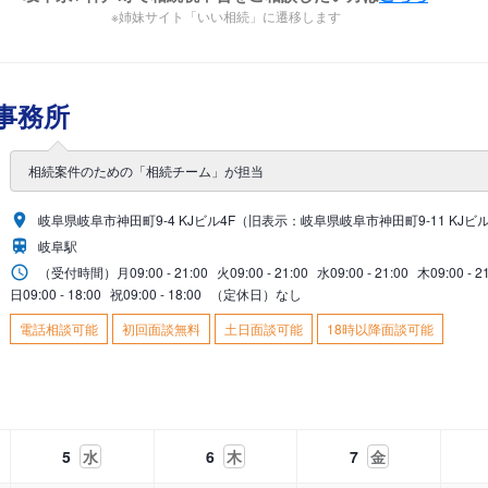
※姉妹サイト「いい相続」に遷移します
事務所
相続案件のための「相続チーム」が担当
岐阜県岐阜市神田町9-4 KJビル4F（旧表示：岐阜県岐阜市神田町9-11 KJビル
岐阜駅
（受付時間）
月
09:00 - 21:00
火
09:00 - 21:00
水
09:00 - 21:00
木
09:00 - 2
日
09:00 - 18:00
祝
09:00 - 18:00
（定休日）なし
電話相談可能
初回面談無料
土日面談可能
18時以降面談可能
5
水
6
木
7
金