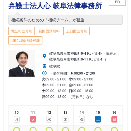
PR
弁護士法人心 岐阜法律事務所
相続案件のための「相続チーム」が担当
電話相談可能
初回面談無料
土日面談可能
18時以降面談可能
岐阜県岐阜市神田町9-4 KJビル4F（旧表示：
岐阜県岐阜市神田町9-11 KJビル4F）
岐阜駅
（受付時間）
月
09:00 - 21:00
火
09:00 - 21:00
水
09:00 - 21:00
木
09:00 - 21:00
金
09:00 - 21:00
土
09:00 - 18:00
日
09:00 - 18:00
祝
09:00 - 18:00
（定休日）なし
10
11
12
13
14
15
16
月
火
水
木
金
土
日