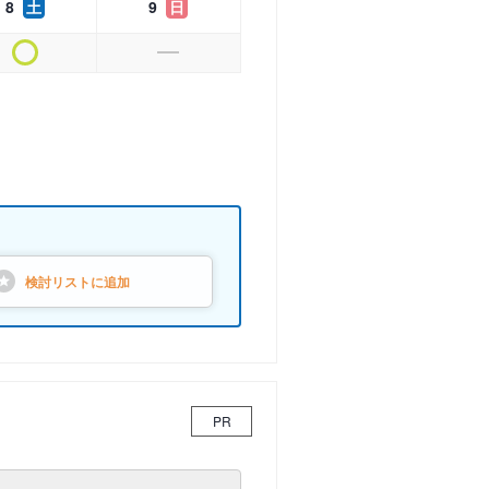
8
土
9
日
検討リストに
追加
PR