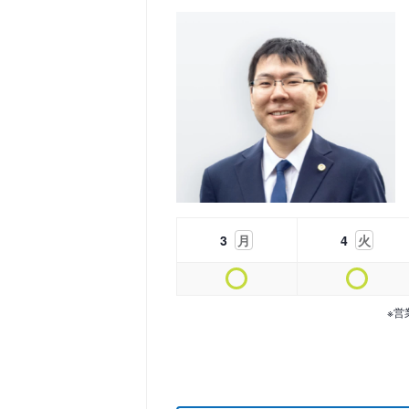
3
月
4
火
※営