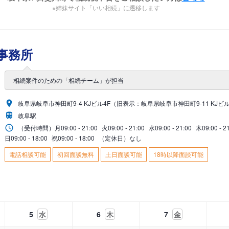
※姉妹サイト「いい相続」に遷移します
事務所
相続案件のための「相続チーム」が担当
岐阜県岐阜市神田町9-4 KJビル4F（旧表示：岐阜県岐阜市神田町9-11 KJビル
岐阜駅
（受付時間）
月
09:00 - 21:00
火
09:00 - 21:00
水
09:00 - 21:00
木
09:00 - 2
日
09:00 - 18:00
祝
09:00 - 18:00
（定休日）なし
電話相談可能
初回面談無料
土日面談可能
18時以降面談可能
5
水
6
木
7
金