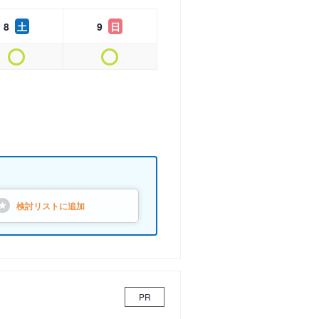
8
土
9
日
検討リストに
追加
PR