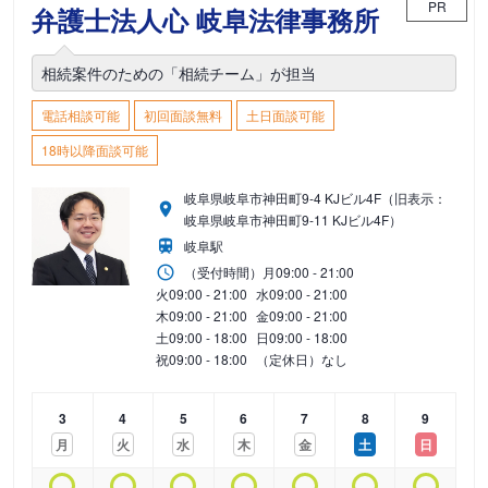
PR
弁護士法人心 岐阜法律事務所
相続案件のための「相続チーム」が担当
電話相談可能
初回面談無料
土日面談可能
18時以降面談可能
岐阜県岐阜市神田町9-4 KJビル4F（旧表示：
岐阜県岐阜市神田町9-11 KJビル4F）
岐阜駅
（受付時間）
月
09:00 - 21:00
火
09:00 - 21:00
水
09:00 - 21:00
木
09:00 - 21:00
金
09:00 - 21:00
土
09:00 - 18:00
日
09:00 - 18:00
祝
09:00 - 18:00
（定休日）なし
3
4
5
6
7
8
9
月
火
水
木
金
土
日