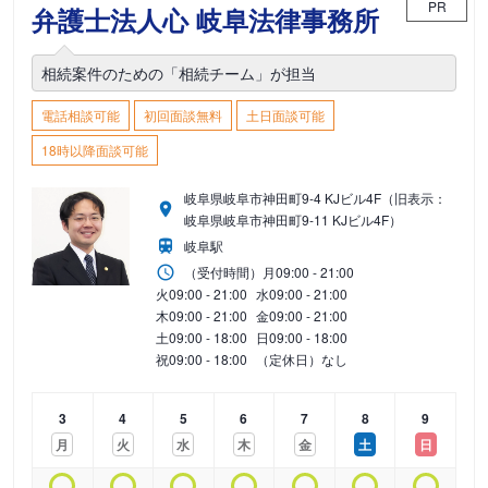
PR
弁護士法人心 岐阜法律事務所
相続案件のための「相続チーム」が担当
電話相談可能
初回面談無料
土日面談可能
18時以降面談可能
岐阜県岐阜市神田町9-4 KJビル4F（旧表示：
岐阜県岐阜市神田町9-11 KJビル4F）
岐阜駅
（受付時間）
月
09:00 - 21:00
火
09:00 - 21:00
水
09:00 - 21:00
木
09:00 - 21:00
金
09:00 - 21:00
土
09:00 - 18:00
日
09:00 - 18:00
祝
09:00 - 18:00
（定休日）なし
3
4
5
6
7
8
9
月
火
水
木
金
土
日