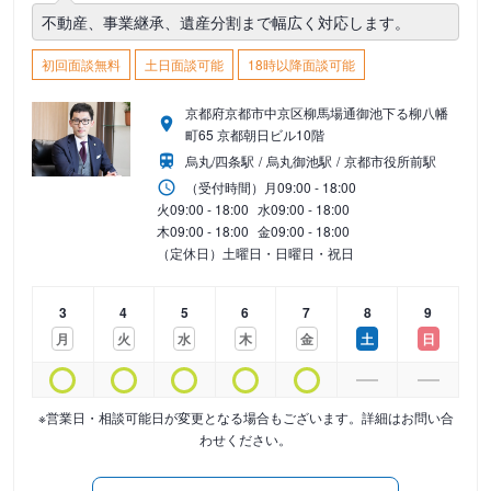
不動産、事業継承、遺産分割まで幅広く対応します。
初回面談無料
土日面談可能
18時以降面談可能
京都府京都市中京区柳馬場通御池下る柳八幡
町65 京都朝日ビル10階
烏丸/四条駅
烏丸御池駅
京都市役所前駅
（受付時間）
月
09:00 - 18:00
火
09:00 - 18:00
水
09:00 - 18:00
木
09:00 - 18:00
金
09:00 - 18:00
（定休日）土曜日・日曜日・祝日
3
4
5
6
7
8
9
月
火
水
木
金
土
日
※営業日・相談可能日が変更となる場合もございます。詳細はお問い合
わせください。