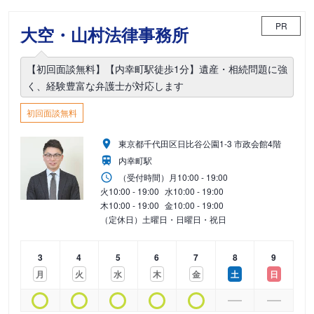
PR
大空・山村法律事務所
【初回面談無料】【内幸町駅徒歩1分】遺産・相続問題に強
く、経験豊富な弁護士が対応します
初回面談無料
東京都千代田区日比谷公園1-3 市政会館4階
内幸町駅
（受付時間）
月
10:00 - 19:00
火
10:00 - 19:00
水
10:00 - 19:00
木
10:00 - 19:00
金
10:00 - 19:00
（定休日）土曜日・日曜日・祝日
3
4
5
6
7
8
9
月
火
水
木
金
土
日