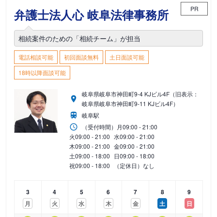
PR
弁護士法人心 岐阜法律事務所
相続案件のための「相続チーム」が担当
電話相談可能
初回面談無料
土日面談可能
18時以降面談可能
岐阜県岐阜市神田町9-4 KJビル4F（旧表示：
岐阜県岐阜市神田町9-11 KJビル4F）
岐阜駅
（受付時間）
月
09:00 - 21:00
火
09:00 - 21:00
水
09:00 - 21:00
木
09:00 - 21:00
金
09:00 - 21:00
土
09:00 - 18:00
日
09:00 - 18:00
祝
09:00 - 18:00
（定休日）なし
3
4
5
6
7
8
9
月
火
水
木
金
土
日