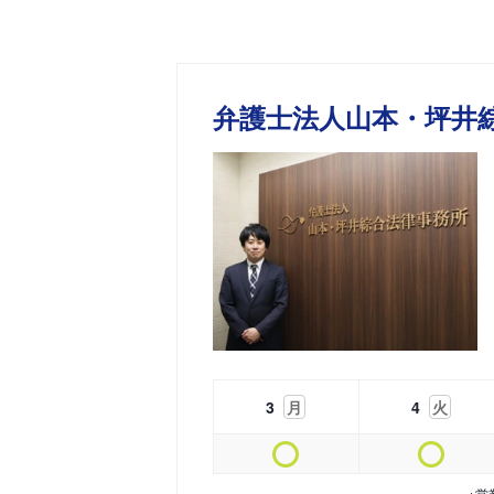
弁護士法人山本・坪井
3
月
4
火
※営