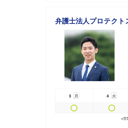
弁護士法人プロテクト
3
月
4
火
※営