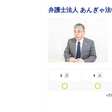
弁護士法人 あんぎゃ法
3
月
4
火
※営