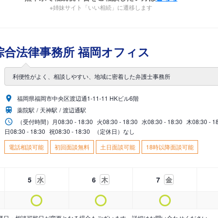
※姉妹サイト「いい相続」に遷移します
綜合法律事務所 福岡オフィス
利便性がよく、相談しやすい、地域に密着した弁護士事務所
福岡県福岡市中央区渡辺通1-11-11 HKビル6階
薬院駅
天神駅
渡辺通駅
（受付時間）
月
08:30 - 18:30
火
08:30 - 18:30
水
08:30 - 18:30
木
08:30 - 1
日
08:30 - 18:30
祝
08:30 - 18:30
（定休日）なし
電話相談可能
初回面談無料
土日面談可能
18時以降面談可能
5
水
6
木
7
金
業日・相談可能日が変更となる場合もございます。詳細はお問い合わせください。