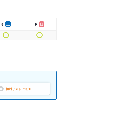
8
土
9
日
検討リストに
追加