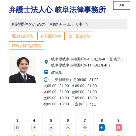
PR
弁護士法人心 岐阜法律事務所
相続案件のための「相続チーム」が担当
電話相談可能
初回面談無料
土日面談可能
18時以降面談可能
岐阜県岐阜市神田町9-4 KJビル4F（旧表示：
岐阜県岐阜市神田町9-11 KJビル4F）
岐阜駅
（受付時間）
月
09:00 - 21:00
火
09:00 - 21:00
水
09:00 - 21:00
木
09:00 - 21:00
金
09:00 - 21:00
土
09:00 - 18:00
日
09:00 - 18:00
祝
09:00 - 18:00
（定休日）なし
3
4
5
6
7
8
9
月
火
水
木
金
土
日