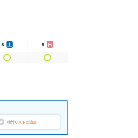
8
土
9
日
検討リストに
追加