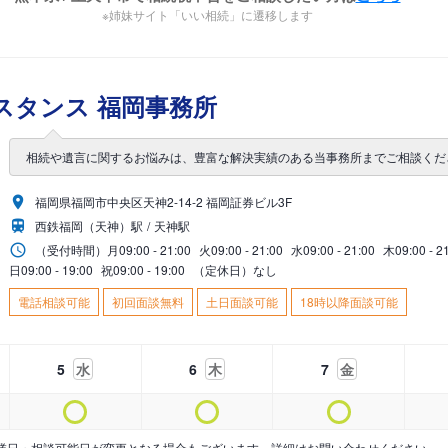
※姉妹サイト「いい相続」に遷移します
スタンス 福岡事務所
相続や遺言に関するお悩みは、豊富な解決実績のある当事務所までご相談くだ
福岡県福岡市中央区天神2-14-2 福岡証券ビル3F
西鉄福岡（天神）駅
天神駅
（受付時間）
月
09:00 - 21:00
火
09:00 - 21:00
水
09:00 - 21:00
木
09:00 - 2
日
09:00 - 19:00
祝
09:00 - 19:00
（定休日）なし
電話相談可能
初回面談無料
土日面談可能
18時以降面談可能
5
水
6
木
7
金
業日・相談可能日が変更となる場合もございます。詳細はお問い合わせください。