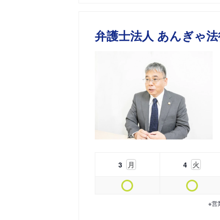
弁護士法人 あんぎゃ法
3
月
4
火
※営