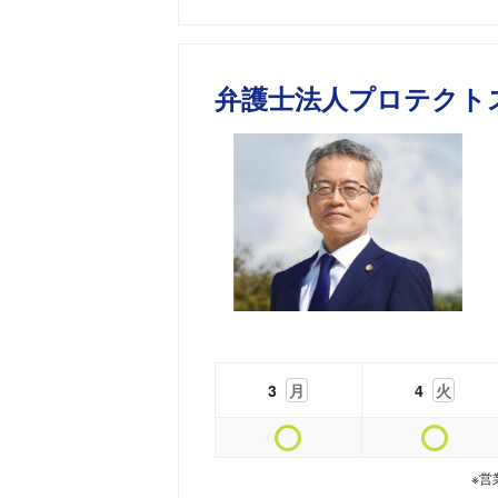
弁護士法人プロテクト
3
月
4
火
※営