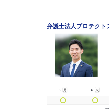
弁護士法人プロテクト
3
月
4
火
※営