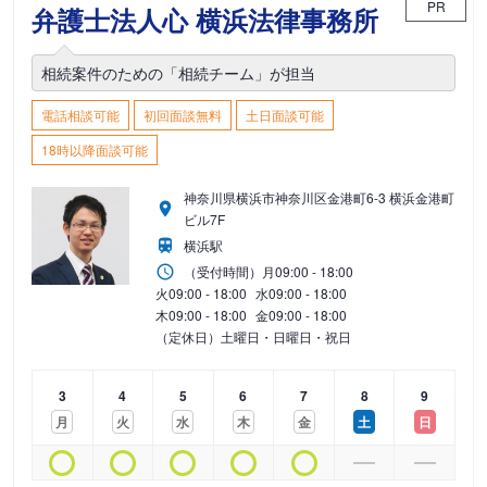
PR
弁護士法人心 横浜法律事務所
相続案件のための「相続チーム」が担当
電話相談可能
初回面談無料
土日面談可能
18時以降面談可能
神奈川県横浜市神奈川区金港町6-3 横浜金港町
ビル7F
横浜駅
（受付時間）
月
09:00 - 18:00
火
09:00 - 18:00
水
09:00 - 18:00
木
09:00 - 18:00
金
09:00 - 18:00
（定休日）土曜日・日曜日・祝日
3
4
5
6
7
8
9
月
火
水
木
金
土
日