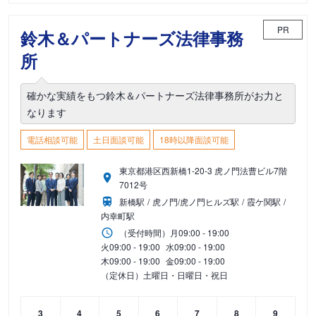
PR
鈴木＆パートナーズ法律事務
所
確かな実績をもつ鈴木＆パートナーズ法律事務所がお力と
なります
電話相談可能
土日面談可能
18時以降面談可能
東京都港区西新橋1-20-3 虎ノ門法曹ビル7階
7012号
新橋駅
虎ノ門/虎ノ門ヒルズ駅
霞ケ関駅
内幸町駅
（受付時間）
月
09:00 - 19:00
火
09:00 - 19:00
水
09:00 - 19:00
木
09:00 - 19:00
金
09:00 - 19:00
（定休日）土曜日・日曜日・祝日
3
4
5
6
7
8
9