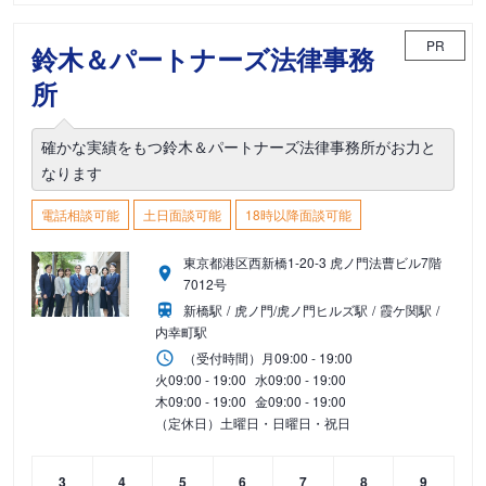
PR
鈴木＆パートナーズ法律事務
所
確かな実績をもつ鈴木＆パートナーズ法律事務所がお力と
なります
電話相談可能
土日面談可能
18時以降面談可能
東京都港区西新橋1-20-3 虎ノ門法曹ビル7階
7012号
新橋駅
虎ノ門/虎ノ門ヒルズ駅
霞ケ関駅
内幸町駅
（受付時間）
月
09:00 - 19:00
火
09:00 - 19:00
水
09:00 - 19:00
木
09:00 - 19:00
金
09:00 - 19:00
（定休日）土曜日・日曜日・祝日
3
4
5
6
7
8
9