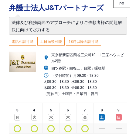
PR
弁護士法人J&Tパートナーズ
法律及び税務両面のアプローチによりご依頼者様の問題解
決に向けて尽力する
電話相談可能
土日面談可能
18時以降面談可能
東京都新宿区四谷三栄町10-11 三栄ハウスビ
ル2階
四ツ谷駅
四谷三丁目駅
曙橋駅
（受付時間）
月
09:30 - 18:30
火
09:30 - 18:30
水
09:30 - 18:30
木
09:30 - 18:30
金
09:30 - 18:30
（定休日）土曜日・日曜日・祝日
3
4
5
6
7
8
9
月
火
水
木
金
土
日