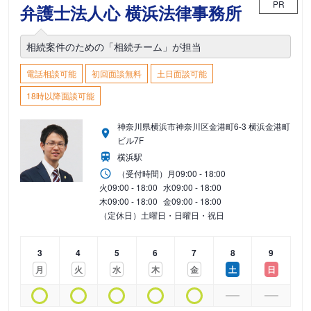
PR
弁護士法人心 横浜法律事務所
相続案件のための「相続チーム」が担当
電話相談可能
初回面談無料
土日面談可能
18時以降面談可能
神奈川県横浜市神奈川区金港町6-3 横浜金港町
ビル7F
横浜駅
（受付時間）
月
09:00 - 18:00
火
09:00 - 18:00
水
09:00 - 18:00
木
09:00 - 18:00
金
09:00 - 18:00
（定休日）土曜日・日曜日・祝日
3
4
5
6
7
8
9
月
火
水
木
金
土
日