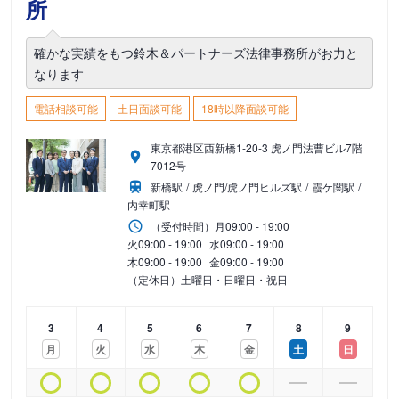
所
確かな実績をもつ鈴木＆パートナーズ法律事務所がお力と
なります
電話相談可能
土日面談可能
18時以降面談可能
東京都港区西新橋1-20-3 虎ノ門法曹ビル7階
7012号
新橋駅
虎ノ門/虎ノ門ヒルズ駅
霞ケ関駅
内幸町駅
（受付時間）
月
09:00 - 19:00
火
09:00 - 19:00
水
09:00 - 19:00
木
09:00 - 19:00
金
09:00 - 19:00
（定休日）土曜日・日曜日・祝日
3
4
5
6
7
8
9
月
火
水
木
金
土
日