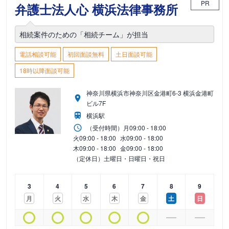
PR
弁護士法人心 横浜法律事務所
相続案件のための「相続チーム」が担当
電話相談可能
初回面談無料
土日面談可能
18時以降面談可能
神奈川県横浜市神奈川区金港町6-3 横浜金港町
ビル7F
横浜駅
（受付時間）
月
09:00 - 18:00
火
09:00 - 18:00
水
09:00 - 18:00
木
09:00 - 18:00
金
09:00 - 18:00
（定休日）土曜日・日曜日・祝日
3
4
5
6
7
8
9
月
火
水
木
金
土
日