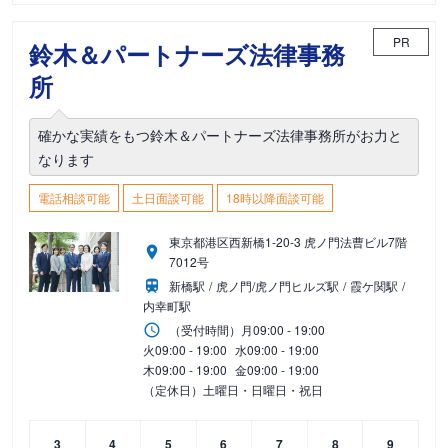
PR
鈴木＆パートナーズ法律事務
所
確かな実績をもつ鈴木＆パートナーズ法律事務所がお力と
なります
電話相談可能
土日面談可能
18時以降面談可能
東京都港区西新橋1-20-3 虎ノ門法曹ビル7階
7012号
新橋駅
虎ノ門/虎ノ門ヒルズ駅
霞ケ関駅
内幸町駅
（受付時間）
月
09:00 - 19:00
火
09:00 - 19:00
水
09:00 - 19:00
木
09:00 - 19:00
金
09:00 - 19:00
（定休日）土曜日・日曜日・祝日
3
4
5
6
7
8
9