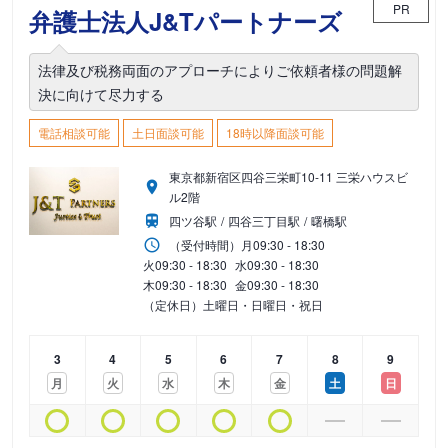
PR
弁護士法人J&Tパートナーズ
法律及び税務両面のアプローチによりご依頼者様の問題解
決に向けて尽力する
電話相談可能
土日面談可能
18時以降面談可能
東京都新宿区四谷三栄町10-11 三栄ハウスビ
ル2階
四ツ谷駅
四谷三丁目駅
曙橋駅
（受付時間）
月
09:30 - 18:30
火
09:30 - 18:30
水
09:30 - 18:30
木
09:30 - 18:30
金
09:30 - 18:30
（定休日）土曜日・日曜日・祝日
3
4
5
6
7
8
9
月
火
水
木
金
土
日