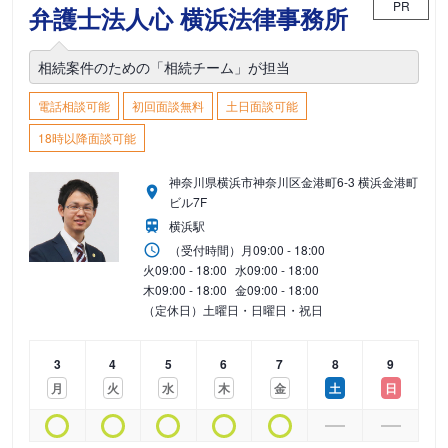
PR
弁護士法人心 横浜法律事務所
相続案件のための「相続チーム」が担当
電話相談可能
初回面談無料
土日面談可能
18時以降面談可能
神奈川県横浜市神奈川区金港町6-3 横浜金港町
ビル7F
横浜駅
（受付時間）
月
09:00 - 18:00
火
09:00 - 18:00
水
09:00 - 18:00
木
09:00 - 18:00
金
09:00 - 18:00
（定休日）土曜日・日曜日・祝日
3
4
5
6
7
8
9
月
火
水
木
金
土
日