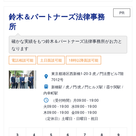
PR
鈴木＆パートナーズ法律事務
所
確かな実績をもつ鈴木＆パートナーズ法律事務所がお力と
なります
電話相談可能
土日面談可能
18時以降面談可能
東京都港区西新橋1-20-3 虎ノ門法曹ビル7階
7012号
新橋駅
虎ノ門/虎ノ門ヒルズ駅
霞ケ関駅
内幸町駅
（受付時間）
月
09:00 - 19:00
火
09:00 - 19:00
水
09:00 - 19:00
木
09:00 - 19:00
金
09:00 - 19:00
（定休日）土曜日・日曜日・祝日
3
4
5
6
7
8
9