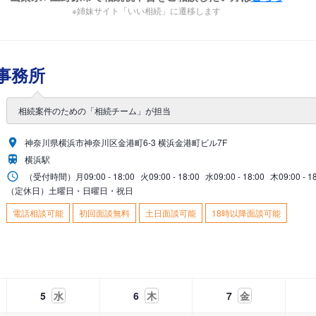
※姉妹サイト「いい相続」に遷移します
事務所
相続案件のための「相続チーム」が担当
神奈川県横浜市神奈川区金港町6-3 横浜金港町ビル7F
横浜駅
（受付時間）
月
09:00 - 18:00
火
09:00 - 18:00
水
09:00 - 18:00
木
09:00 - 1
（定休日）土曜日・日曜日・祝日
電話相談可能
初回面談無料
土日面談可能
18時以降面談可能
5
水
6
木
7
金