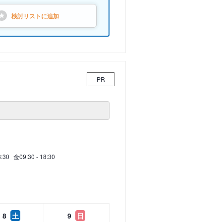
検討リストに
追加
PR
8:30
金
09:30 - 18:30
8
土
9
日