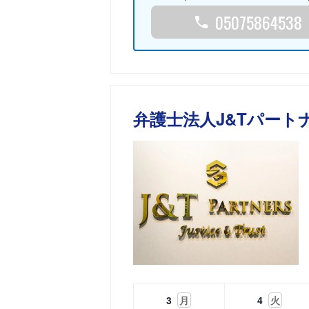
05075864538
弁護士法人J&Tパート
3
月
4
火