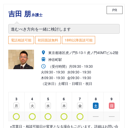
PR
吉田 朋
弁護士
進むべき方向を一緒に検討します
電話相談可能
初回面談無料
18時以降面談可能
東京都港区虎ノ門5-13-1 虎ノ門40MTビル2階
神谷町駅
（受付時間）
月
09:30 - 19:30
火
09:30 - 19:30
水
09:30 - 19:30
木
09:30 - 19:30
金
09:30 - 19:30
（定休日）土曜日・日曜日・祝日
3
4
5
6
7
8
9
月
火
水
木
金
土
日
※営業日・相談可能日が変更となる場合もございます。詳細はお問い合