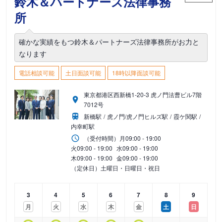
鈴木＆パートナーズ法律事務
所
確かな実績をもつ鈴木＆パートナーズ法律事務所がお力と
なります
電話相談可能
土日面談可能
18時以降面談可能
東京都港区西新橋1-20-3 虎ノ門法曹ビル7階
7012号
新橋駅
虎ノ門/虎ノ門ヒルズ駅
霞ケ関駅
内幸町駅
（受付時間）
月
09:00 - 19:00
火
09:00 - 19:00
水
09:00 - 19:00
木
09:00 - 19:00
金
09:00 - 19:00
（定休日）土曜日・日曜日・祝日
3
4
5
6
7
8
9
月
火
水
木
金
土
日