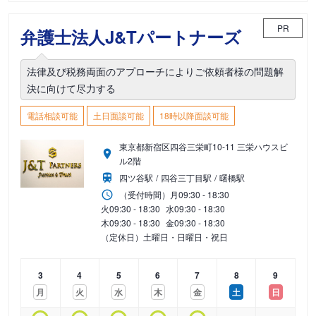
PR
弁護士法人J&Tパートナーズ
法律及び税務両面のアプローチによりご依頼者様の問題解
決に向けて尽力する
電話相談可能
土日面談可能
18時以降面談可能
東京都新宿区四谷三栄町10-11 三栄ハウスビ
ル2階
四ツ谷駅
四谷三丁目駅
曙橋駅
（受付時間）
月
09:30 - 18:30
火
09:30 - 18:30
水
09:30 - 18:30
木
09:30 - 18:30
金
09:30 - 18:30
（定休日）土曜日・日曜日・祝日
3
4
5
6
7
8
9
月
火
水
木
金
土
日