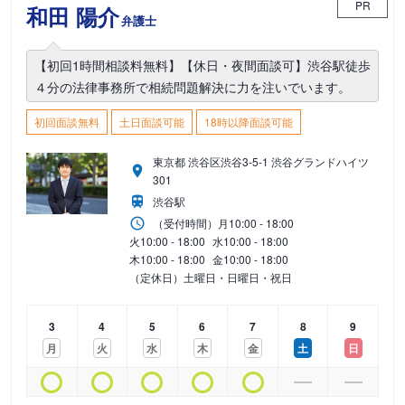
PR
和田 陽介
弁護士
【初回1時間相談料無料】【休日・夜間面談可】渋谷駅徒歩
４分の法律事務所で相続問題解決に力を注いでいます。
初回面談無料
土日面談可能
18時以降面談可能
東京都 渋谷区渋谷3-5-1 渋谷グランドハイツ
301
渋谷駅
（受付時間）
月
10:00 - 18:00
火
10:00 - 18:00
水
10:00 - 18:00
木
10:00 - 18:00
金
10:00 - 18:00
（定休日）土曜日・日曜日・祝日
3
4
5
6
7
8
9
月
火
水
木
金
土
日