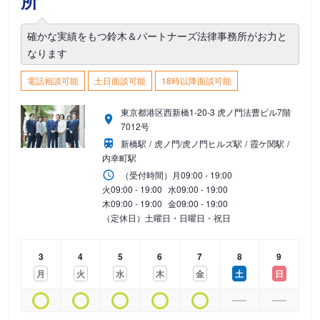
所
確かな実績をもつ鈴木＆パートナーズ法律事務所がお力と
なります
電話相談可能
土日面談可能
18時以降面談可能
東京都港区西新橋1-20-3 虎ノ門法曹ビル7階
7012号
新橋駅
虎ノ門/虎ノ門ヒルズ駅
霞ケ関駅
内幸町駅
（受付時間）
月
09:00 - 19:00
火
09:00 - 19:00
水
09:00 - 19:00
木
09:00 - 19:00
金
09:00 - 19:00
（定休日）土曜日・日曜日・祝日
3
4
5
6
7
8
9
月
火
水
木
金
土
日