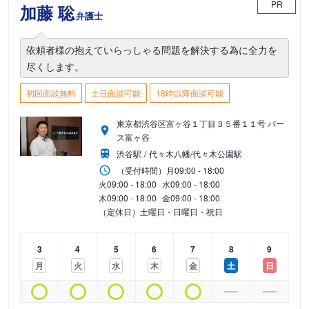
PR
加藤 聡
弁護士
依頼者様の抱えていらっしゃる問題を解決する為に全力を
尽くします。
初回面談無料
土日面談可能
18時以降面談可能
東京都渋谷区富ヶ谷１丁目３５番１１号 バー
ス富ヶ谷
渋谷駅
代々木八幡/代々木公園駅
（受付時間）
月
09:00 - 18:00
火
09:00 - 18:00
水
09:00 - 18:00
木
09:00 - 18:00
金
09:00 - 18:00
（定休日）土曜日・日曜日・祝日
3
4
5
6
7
8
9
月
火
水
木
金
土
日