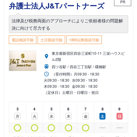
PR
弁護士法人J&Tパートナーズ
法律及び税務両面のアプローチによりご依頼者様の問題解
決に向けて尽力する
電話相談可能
土日面談可能
18時以降面談可能
東京都新宿区四谷三栄町10-11 三栄ハウスビ
ル2階
四ツ谷駅
四谷三丁目駅
曙橋駅
（受付時間）
月
09:30 - 18:30
火
09:30 - 18:30
水
09:30 - 18:30
木
09:30 - 18:30
金
09:30 - 18:30
（定休日）土曜日・日曜日・祝日
3
4
5
6
7
8
9
月
火
水
木
金
土
日