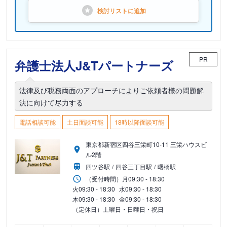
検討リストに
追加
PR
弁護士法人J&Tパートナーズ
法律及び税務両面のアプローチによりご依頼者様の問題解
決に向けて尽力する
電話相談可能
土日面談可能
18時以降面談可能
東京都新宿区四谷三栄町10-11 三栄ハウスビ
ル2階
四ツ谷駅
四谷三丁目駅
曙橋駅
（受付時間）
月
09:30 - 18:30
火
09:30 - 18:30
水
09:30 - 18:30
木
09:30 - 18:30
金
09:30 - 18:30
（定休日）土曜日・日曜日・祝日