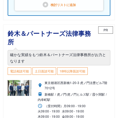
検討リストに
追加
PR
鈴木＆パートナーズ法律事務
所
確かな実績をもつ鈴木＆パートナーズ法律事務所がお力と
なります
電話相談可能
土日面談可能
18時以降面談可能
東京都港区西新橋1-20-3 虎ノ門法曹ビル7階
7012号
新橋駅
虎ノ門/虎ノ門ヒルズ駅
霞ケ関駅
内幸町駅
（受付時間）
月
09:00 - 19:00
火
09:00 - 19:00
水
09:00 - 19:00
木
09:00 - 19:00
金
09:00 - 19:00