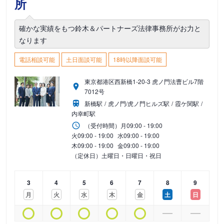
所
確かな実績をもつ鈴木＆パートナーズ法律事務所がお力と
なります
電話相談可能
土日面談可能
18時以降面談可能
東京都港区西新橋1-20-3 虎ノ門法曹ビル7階
7012号
新橋駅
虎ノ門/虎ノ門ヒルズ駅
霞ケ関駅
内幸町駅
（受付時間）
月
09:00 - 19:00
火
09:00 - 19:00
水
09:00 - 19:00
木
09:00 - 19:00
金
09:00 - 19:00
（定休日）土曜日・日曜日・祝日
3
4
5
6
7
8
9
月
火
水
木
金
土
日