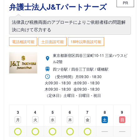
PR
弁護士法人J&Tパートナーズ
法律及び税務両面のアプローチによりご依頼者様の問題解
決に向けて尽力する
電話相談可能
土日面談可能
18時以降面談可能
東京都新宿区四谷三栄町10-11 三栄ハウスビ
ル2階
四ツ谷駅
四谷三丁目駅
曙橋駅
（受付時間）
月
09:30 - 18:30
火
09:30 - 18:30
水
09:30 - 18:30
木
09:30 - 18:30
金
09:30 - 18:30
（定休日）土曜日・日曜日・祝日
3
4
5
6
7
8
9
月
火
水
木
金
土
日