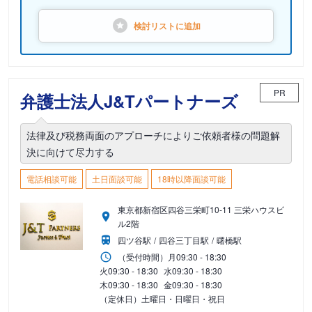
検討リストに
追加
PR
弁護士法人J&Tパートナーズ
法律及び税務両面のアプローチによりご依頼者様の問題解
決に向けて尽力する
電話相談可能
土日面談可能
18時以降面談可能
東京都新宿区四谷三栄町10-11 三栄ハウスビ
ル2階
四ツ谷駅
四谷三丁目駅
曙橋駅
（受付時間）
月
09:30 - 18:30
火
09:30 - 18:30
水
09:30 - 18:30
木
09:30 - 18:30
金
09:30 - 18:30
（定休日）土曜日・日曜日・祝日