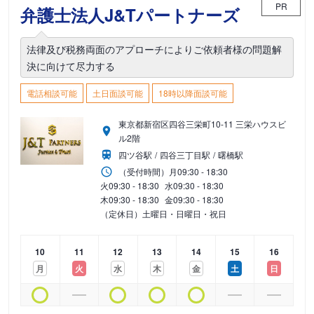
PR
弁護士法人J&Tパートナーズ
法律及び税務両面のアプローチによりご依頼者様の問題解
決に向けて尽力する
電話相談可能
土日面談可能
18時以降面談可能
東京都新宿区四谷三栄町10-11 三栄ハウスビ
ル2階
四ツ谷駅
四谷三丁目駅
曙橋駅
（受付時間）
月
09:30 - 18:30
火
09:30 - 18:30
水
09:30 - 18:30
木
09:30 - 18:30
金
09:30 - 18:30
（定休日）土曜日・日曜日・祝日
10
11
12
13
14
15
16
月
火
水
木
金
土
日