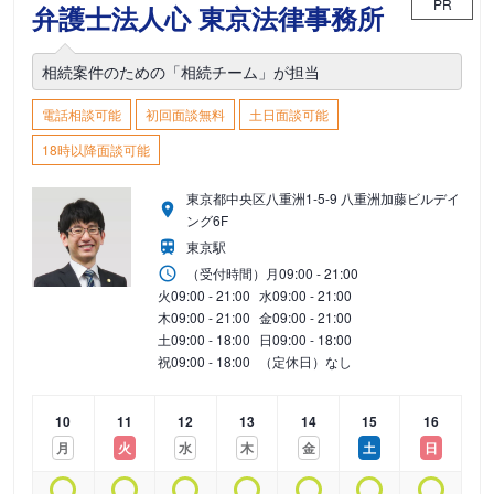
PR
弁護士法人心 東京法律事務所
相続案件のための「相続チーム」が担当
電話相談可能
初回面談無料
土日面談可能
18時以降面談可能
東京都中央区八重洲1-5-9 八重洲加藤ビルデイ
ング6F
東京駅
（受付時間）
月
09:00 - 21:00
火
09:00 - 21:00
水
09:00 - 21:00
木
09:00 - 21:00
金
09:00 - 21:00
土
09:00 - 18:00
日
09:00 - 18:00
祝
09:00 - 18:00
（定休日）なし
10
11
12
13
14
15
16
月
火
水
木
金
土
日