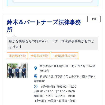
PR
鈴木＆パートナーズ法律事務
所
確かな実績をもつ鈴木＆パートナーズ法律事務所がお力と
なります
電話相談可能
土日面談可能
18時以降面談可能
東京都港区西新橋1-20-3 虎ノ門法曹ビル7階
7012号
新橋駅
虎ノ門/虎ノ門ヒルズ駅
霞ケ関駅
内幸町駅
（受付時間）
月
09:00 - 19:00
火
09:00 - 19:00
水
09:00 - 19:00
木
09:00 - 19:00
金
09:00 - 19:00
（定休日）土曜日・日曜日・祝日