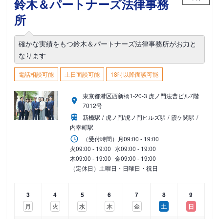
鈴木＆パートナーズ法律事務
所
確かな実績をもつ鈴木＆パートナーズ法律事務所がお力と
なります
電話相談可能
土日面談可能
18時以降面談可能
東京都港区西新橋1-20-3 虎ノ門法曹ビル7階
7012号
新橋駅
虎ノ門/虎ノ門ヒルズ駅
霞ケ関駅
内幸町駅
（受付時間）
月
09:00 - 19:00
火
09:00 - 19:00
水
09:00 - 19:00
木
09:00 - 19:00
金
09:00 - 19:00
（定休日）土曜日・日曜日・祝日
3
4
5
6
7
8
9
月
火
水
木
金
土
日