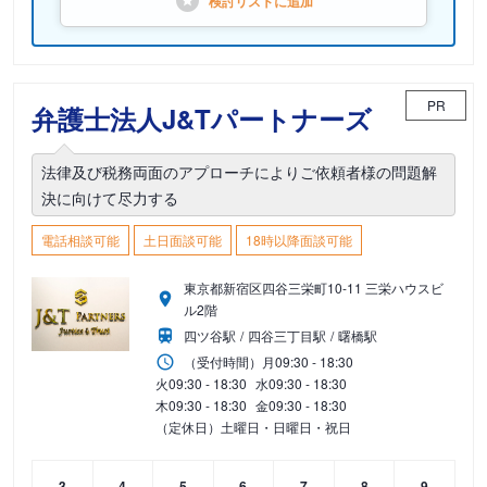
検討リストに
追加
PR
弁護士法人J&Tパートナーズ
法律及び税務両面のアプローチによりご依頼者様の問題解
決に向けて尽力する
電話相談可能
土日面談可能
18時以降面談可能
東京都新宿区四谷三栄町10-11 三栄ハウスビ
ル2階
四ツ谷駅
四谷三丁目駅
曙橋駅
（受付時間）
月
09:30 - 18:30
火
09:30 - 18:30
水
09:30 - 18:30
木
09:30 - 18:30
金
09:30 - 18:30
（定休日）土曜日・日曜日・祝日
3
4
5
6
7
8
9