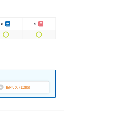
8
土
9
日
検討リストに
追加