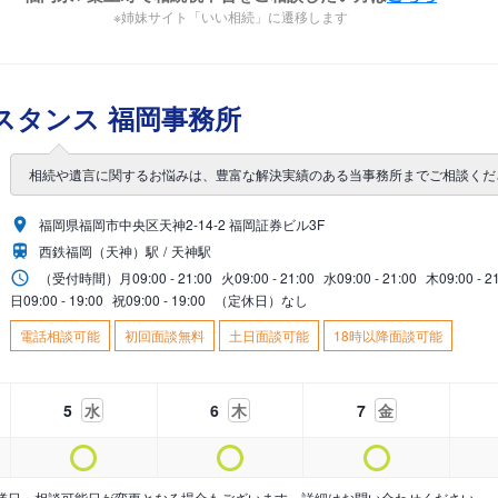
※姉妹サイト「いい相続」に遷移します
スタンス 福岡事務所
相続や遺言に関するお悩みは、豊富な解決実績のある当事務所までご相談くだ
福岡県福岡市中央区天神2-14-2 福岡証券ビル3F
西鉄福岡（天神）駅
天神駅
（受付時間）
月
09:00 - 21:00
火
09:00 - 21:00
水
09:00 - 21:00
木
09:00 - 2
日
09:00 - 19:00
祝
09:00 - 19:00
（定休日）なし
電話相談可能
初回面談無料
土日面談可能
18時以降面談可能
5
水
6
木
7
金
業日・相談可能日が変更となる場合もございます。詳細はお問い合わせください。