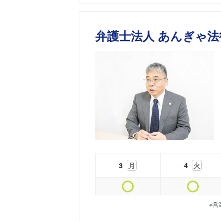
弁護士法人 あんぎゃ法
3
月
4
火
※営