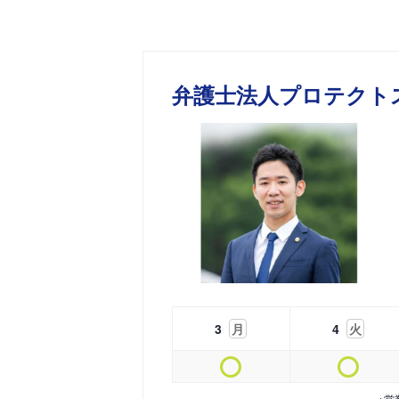
弁護士法人プロテクト
3
月
4
火
※営