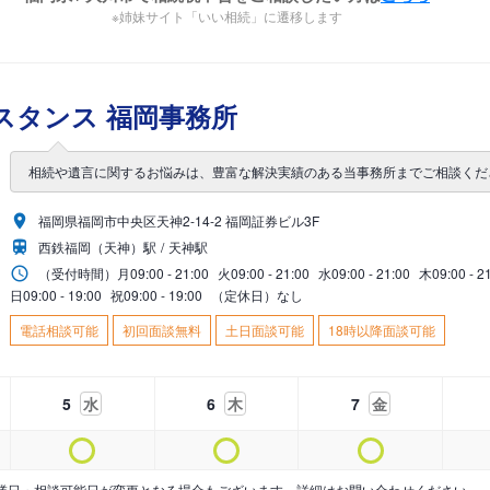
※姉妹サイト「いい相続」に遷移します
スタンス 福岡事務所
相続や遺言に関するお悩みは、豊富な解決実績のある当事務所までご相談くだ
福岡県福岡市中央区天神2-14-2 福岡証券ビル3F
西鉄福岡（天神）駅
天神駅
（受付時間）
月
09:00 - 21:00
火
09:00 - 21:00
水
09:00 - 21:00
木
09:00 - 2
日
09:00 - 19:00
祝
09:00 - 19:00
（定休日）なし
電話相談可能
初回面談無料
土日面談可能
18時以降面談可能
5
水
6
木
7
金
業日・相談可能日が変更となる場合もございます。詳細はお問い合わせください。