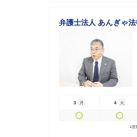
弁護士法人 あんぎゃ法
3
月
4
火
※営