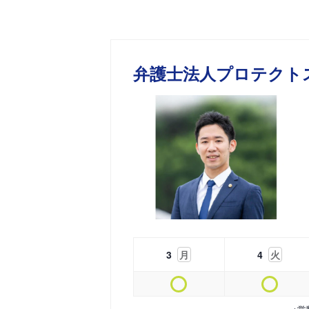
弁護士法人プロテクト
3
月
4
火
※営