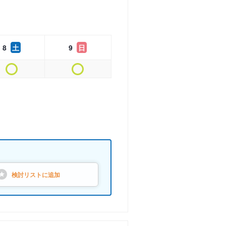
8
土
9
日
検討リストに
追加