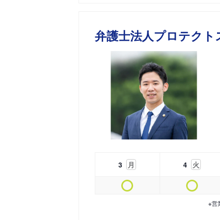
弁護士法人プロテクト
3
月
4
火
※営