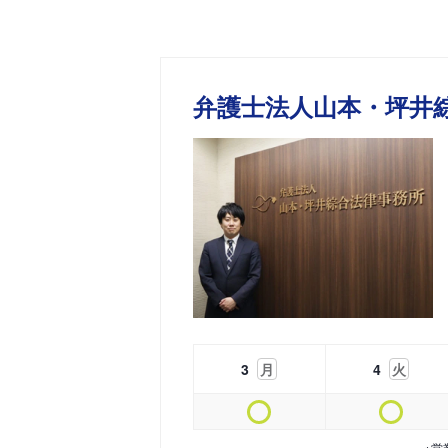
弁護士法人山本・坪井
3
月
4
火
※営