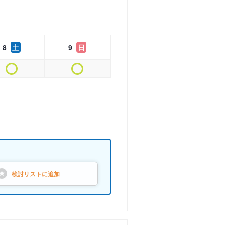
8
土
9
日
検討リストに
追加