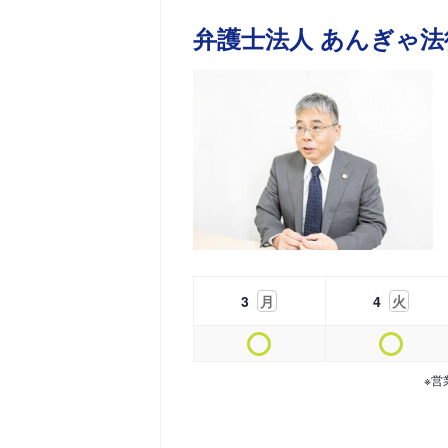
弁護士法人 あんぎゃ法
3
月
4
火
※営