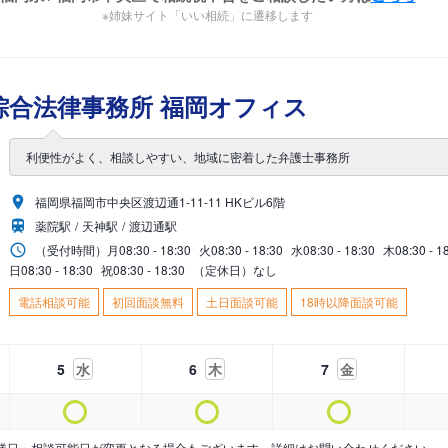
※姉妹サイト「いい相続」に遷移します
綜合法律事務所 福岡オフィス
利便性がよく、相談しやすい、地域に密着した弁護士事務所
福岡県福岡市中央区渡辺通1-11-11 HKビル6階
薬院駅
天神駅
渡辺通駅
（受付時間）
月
08:30 - 18:30
火
08:30 - 18:30
水
08:30 - 18:30
木
08:30 - 1
日
08:30 - 18:30
祝
08:30 - 18:30
（定休日）なし
電話相談可能
初回面談無料
土日面談可能
18時以降面談可能
5
水
6
木
7
金
業日・相談可能日が変更となる場合もございます。詳細はお問い合わせください。