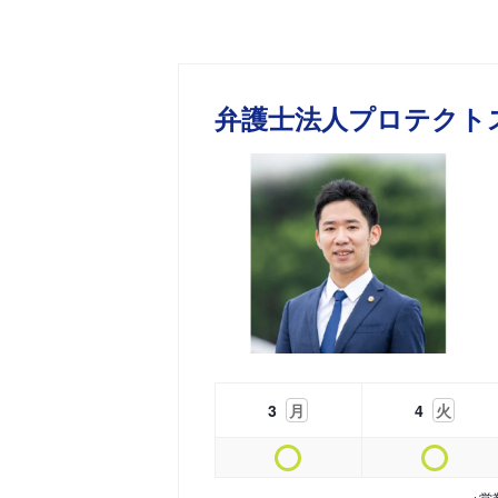
弁護士法人プロテクト
3
月
4
火
※営