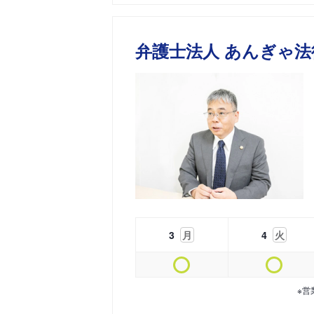
弁護士法人 あんぎゃ法
3
月
4
火
※営