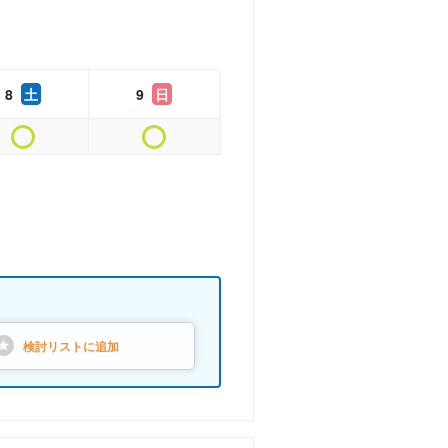
8
土
9
日
検討リストに
追加