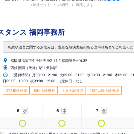
※姉妹サイト「いい相続」に遷移します
スタンス 福岡事務所
相続や遺言に関するお悩みは、豊富な解決実績のある当事務所までご相談くだ
福岡県福岡市中央区天神2-14-2 福岡証券ビル3F
西鉄福岡（天神）駅
天神駅
（受付時間）
月
09:00 - 21:00
火
09:00 - 21:00
水
09:00 - 21:00
木
09:00 - 2
日
09:00 - 19:00
祝
09:00 - 19:00
（定休日）なし
電話相談可能
初回面談無料
土日面談可能
18時以降面談可能
5
水
6
木
7
金
業日・相談可能日が変更となる場合もございます。詳細はお問い合わせください。