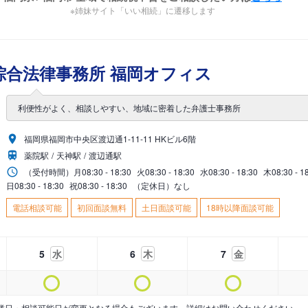
※姉妹サイト「いい相続」に遷移します
綜合法律事務所 福岡オフィス
利便性がよく、相談しやすい、地域に密着した弁護士事務所
福岡県福岡市中央区渡辺通1-11-11 HKビル6階
薬院駅
天神駅
渡辺通駅
（受付時間）
月
08:30 - 18:30
火
08:30 - 18:30
水
08:30 - 18:30
木
08:30 - 1
日
08:30 - 18:30
祝
08:30 - 18:30
（定休日）なし
電話相談可能
初回面談無料
土日面談可能
18時以降面談可能
5
水
6
木
7
金
業日・相談可能日が変更となる場合もございます。詳細はお問い合わせください。