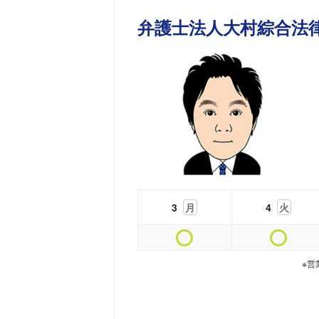
弁護士法人大村綜合法
3
月
4
火
※営