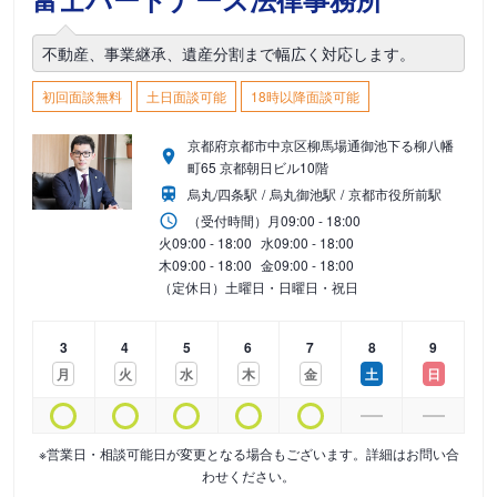
不動産、事業継承、遺産分割まで幅広く対応します。
初回面談無料
土日面談可能
18時以降面談可能
京都府京都市中京区柳馬場通御池下る柳八幡
町65 京都朝日ビル10階
烏丸/四条駅
烏丸御池駅
京都市役所前駅
（受付時間）
月
09:00 - 18:00
火
09:00 - 18:00
水
09:00 - 18:00
木
09:00 - 18:00
金
09:00 - 18:00
（定休日）土曜日・日曜日・祝日
3
4
5
6
7
8
9
月
火
水
木
金
土
日
※営業日・相談可能日が変更となる場合もございます。詳細はお問い合
わせください。