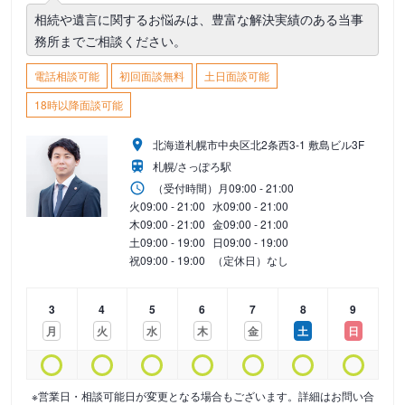
相続や遺言に関するお悩みは、豊富な解決実績のある当事
務所までご相談ください。
電話相談可能
初回面談無料
土日面談可能
18時以降面談可能
北海道札幌市中央区北2条西3-1 敷島ビル3F
札幌/さっぽろ駅
（受付時間）
月
09:00 - 21:00
火
09:00 - 21:00
水
09:00 - 21:00
木
09:00 - 21:00
金
09:00 - 21:00
土
09:00 - 19:00
日
09:00 - 19:00
祝
09:00 - 19:00
（定休日）なし
3
4
5
6
7
8
9
月
火
水
木
金
土
日
※営業日・相談可能日が変更となる場合もございます。詳細はお問い合