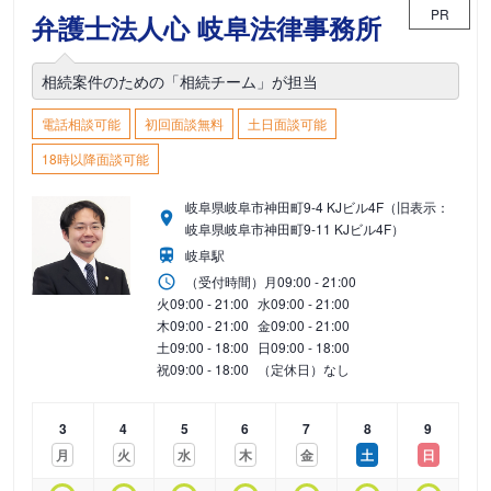
PR
弁護士法人心 岐阜法律事務所
相続案件のための「相続チーム」が担当
電話相談可能
初回面談無料
土日面談可能
18時以降面談可能
岐阜県岐阜市神田町9-4 KJビル4F（旧表示：
岐阜県岐阜市神田町9-11 KJビル4F）
岐阜駅
（受付時間）
月
09:00 - 21:00
火
09:00 - 21:00
水
09:00 - 21:00
木
09:00 - 21:00
金
09:00 - 21:00
土
09:00 - 18:00
日
09:00 - 18:00
祝
09:00 - 18:00
（定休日）なし
3
4
5
6
7
8
9
月
火
水
木
金
土
日