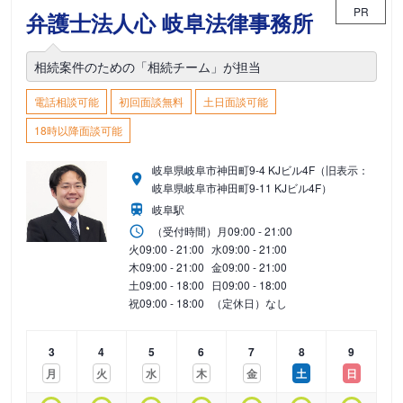
PR
弁護士法人心 岐阜法律事務所
相続案件のための「相続チーム」が担当
電話相談可能
初回面談無料
土日面談可能
18時以降面談可能
岐阜県岐阜市神田町9-4 KJビル4F（旧表示：
岐阜県岐阜市神田町9-11 KJビル4F）
岐阜駅
（受付時間）
月
09:00 - 21:00
火
09:00 - 21:00
水
09:00 - 21:00
木
09:00 - 21:00
金
09:00 - 21:00
土
09:00 - 18:00
日
09:00 - 18:00
祝
09:00 - 18:00
（定休日）なし
3
4
5
6
7
8
9
月
火
水
木
金
土
日