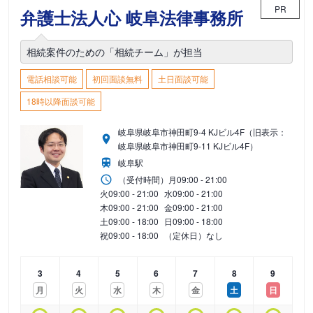
PR
弁護士法人心 岐阜法律事務所
相続案件のための「相続チーム」が担当
電話相談可能
初回面談無料
土日面談可能
18時以降面談可能
岐阜県岐阜市神田町9-4 KJビル4F（旧表示：
岐阜県岐阜市神田町9-11 KJビル4F）
岐阜駅
（受付時間）
月
09:00 - 21:00
火
09:00 - 21:00
水
09:00 - 21:00
木
09:00 - 21:00
金
09:00 - 21:00
土
09:00 - 18:00
日
09:00 - 18:00
祝
09:00 - 18:00
（定休日）なし
3
4
5
6
7
8
9
月
火
水
木
金
土
日