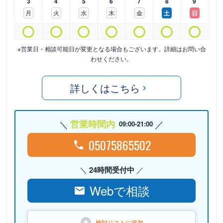
3
4
5
6
7
8
9
月
火
水
木
金
土
日
※営業日・相談可能日が変更となる場合もございます。詳細はお問い合
わせください。
詳しくはこちら
営業時間内
09:00-21:00
05075865502
24時間受付中
Webで相談
検討リストに
追加